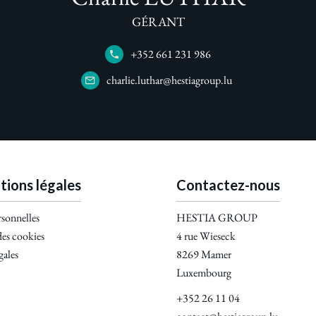
GÉRANT
+352 661 231 986
charlie.luthar@hestiagroup.lu
tions légales
Contactez-nous
sonnelles
HESTIA GROUP
des cookies
4 rue Wieseck
gales
8269
Mamer
Luxembourg
+352 26 11 04