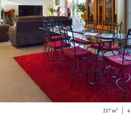
217 m²
4