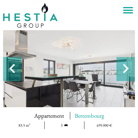
Appartement
Bettembourg
83.5 m²
3
695 000 €