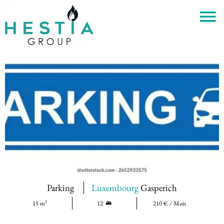
Parking
Luxembourg
Gasperich
15 m²
12
210 € / Mois