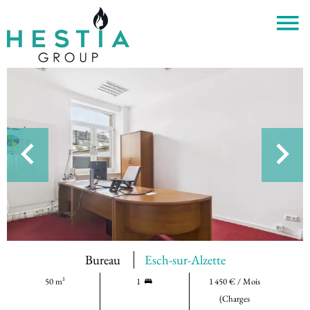
Bureau
Esch-sur-Alzette
50 m²
1
1 450 € / Mois
(Charges